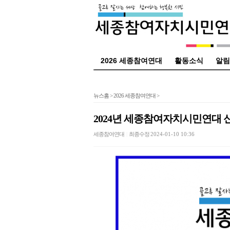
2026 세종참여연대
활동소식
알림
뉴스홈
>
2026 세종참여연대
>
2024년 세종참여자치시민연대 
세종참여연대
|
최종수정
2024-01-10 10:36