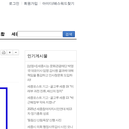
로그인
회원가입
아이디/패스워드찾기
조합
세종참여연대
인기게시물
[성명서] 세종시는 문화관광재단 박영
국 대표이사 임명 감사원 결과에 대해
책임을 통감하고 인사청문회 도입하
라!
세종포스트 기고 - 골고루 세종 19. "미
래부 과천 잔류, 배신의 정치"
세종포스트 기고 - 골고루 세종 13. "박
근혜정부 약속 지켰나"
2025년 세종참여자치시민연대 제13
차 정기총회 성료
'동림산 산림욕장' 산행 사진
세종시 의회 행정사무감사 시민 모니