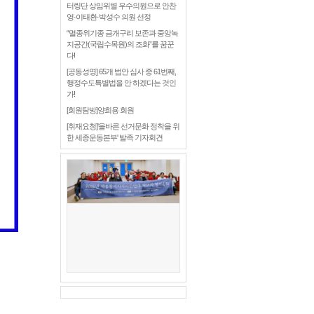
터링단 상임위별 우수의원으로 안찬
영·이태환·박성수 의원 선정
“멸종위기종 금개구리 보존과 중앙녹
지공간(국립수목원)의 조화”를 꿈꾼
다!
[공동성명] 65개 법안 심사 중 61번째,
행정수도특별법을 안 하겠다는 것인
가!
[회원탐방]양희용 회원
[취재요청]'올바른 선거문화 정착을 위
한 세종운동본부' 발족 기자회견