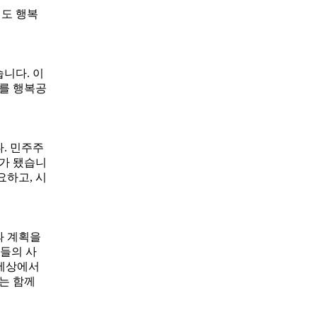
에도 행복
습니다
.
이
체를 행복공
다
.
민주주
구가 됐습니
필요하고
,
시
과 계획을
자들의 사
 세상에서
는 함께