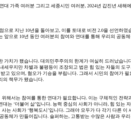
대 가족 여러분 그리고 세종시민 여러분
, 2024
년 갑진년 새해
기점으로 지난
10
년을 돌아보고
,
이를 토대로 비전
2.0
을 선언하였
는 앞으로
10
년 동안 여러분의 참여와 연대를 통해 우리의 공동
한 가치가 됐습니다
.
대의민주주의의 한계가 여실히 드러났습니
내세우지만 차별과 불평등이 조장되고 법은 힘 있는 자들의 도
협받고 있으며
,
혐오가 기승을 부립니다
.
그래서 시민의 참여가 
리의 책무가 됐습니다
.
 위해서는 참여를 통한 연대가 필요합니다
.
이는 구체적인 전략
연대는
‘
더불어 삶
’
입니다
.
능력 중심의 사회가 아니라
,
힘 있는 
 사는 사회가
‘
행복도시
’
입니다
.
그래야 모두가 다 각기 다른 이
한 공동체가 만들어집니다
.
슬퍼하는
,
고통받는 수많은 사람과 우리