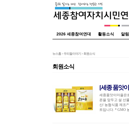
2026 세종참여연대
활동소식
알림
뉴스홈
>
우리들이야기
>
회원소식
회원소식
[세종 품앗이
세종품앗이마을은로
픈을 앞두고 설 선물
산/ 농협식품 제조/
트입니다. * GMO 