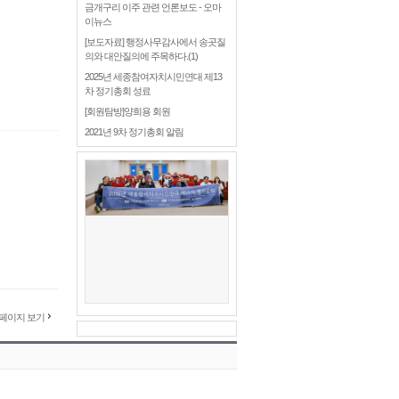
금개구리 이주 관련 언론보도 - 오마
이뉴스
[보도자료] 행정사무감사에서 송곳질
의와 대안질의에 주목하다.(1)
2025년 세종참여자치시민연대 제13
차 정기총회 성료
[회원탐방]양희용 회원
2021년 9차 정기총회 알림
페이지 보기