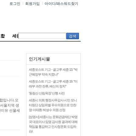
로그인
회원가입
아이디/패스워드찾기
조합
세종참여연대
인기게시물
세종포스트 기고 - 골고루 세종 13. "박
근혜정부 약속 지켰나"
세종포스트 기고 - 골고루 세종 19. "미
래부 과천 잔류, 배신의 정치"
'동림산 산림욕장' 산행 사진
합입니다.오
세종시 의회 행정사무감사 시민 모니
)서울지역 생
터링단 상임위별 우수의원으로 안찬
영·이태환·박성수 의원 선정
 현미유 선물세
[성명서] 세종시는 문화관광재단 박영
국 대표이사 임명 감사원 결과에 대해
책임을 통감하고 인사청문회 도입하
라!