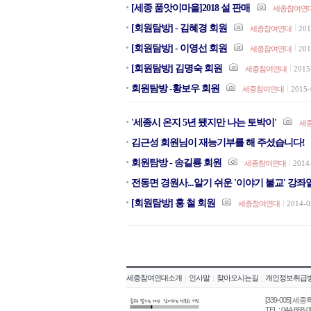
[세종 품앗이마을]2018 설 판매
세종참여연
[회원탐방] - 김혜경 회원
세종참여연대
201
[회원탐방] - 이영선 회원
세종참여연대
201
[회원탐방] 김명숙 회원
세종참여연대
2015
회원탐방 -황보우 회원
세종참여연대
2015-
'세종시 온지 5년 됐지만 나는 토박이'
세
김근성 회원님이 재능기부를 해 주셨습니다!
회원탐방 - 송길룡 회원
세종참여연대
2014
전동면 경원사...알기 쉬운 '이야기 불교' 강좌
[회원탐방] 홍 철 회원
세종참여연대
2014-0
세종참여연대소개
|
인사말
|
찾아오시는길
|
개인정보취급
[339-005]
TEL : 044-868-0