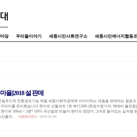
마당
우리들이야기
세종시민사회연구소
세종시민에너지협동
마을]2018 설 판매
컬푸드와 친환경유기농 제품.세종사회적경제에 이바지하는 제품을 판매하는 협동조
꾸러미를 준비했습니다.현미유 선물세트 1호 ￦13,000 (현장수령가격, 택배비 불포함
* 현미유 500ml × 2병* 100% 국산쌀로 만들어 현미의 영양이 그대로 들어있는 실속형
농산물의...
세종참여연대
2018-02-04