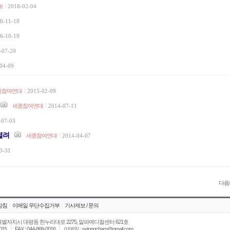
대
2018-02-04
6-11-18
6-10-19
-07-20
04-09
종참여연대
2015-02-09
세종참여연대
2014-07-11
-07-03
열려
세종참여연대
2014-04-07
3-31
다음
방침
|
이메일 무단수집거부
|
기사제보 / 문의
 세종특별자치시 대평동 한누리대로 2275, 알파메디컬센터 621호
015
FAX : 044-868-0016
이메일 : sejongcham@gmail.com