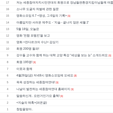
저는 세종참여자치시민연대의 회원으로 장남들판환경지킴이님들께 여쭙
17
소나무 도굴자 처벌에 관한 질문
16
영화소모임 6.7 <명성, 그 6일의 기록>
15
[
1
]
아름답지만 서러운 제주도 - ‘지슬 - 끝나지 않은 세월 2'
14
5월 18일, 오늘은
13
영화 '전함 포템킨'을 보고
12
영화 <잔다르크의 수난> 감상기
11
회원 200명 돌파!
10
강수돌 교수와 함께 하는 대학 교양 특강 “세상을 보는 눈” 소개드려요
9
[
1
]
회원 195명!
8
[
1
]
이웃과 함께
7
4월26일(금) 저녁8시 영화소모임에 오세요
6
[
2
]
쑥쑥 성장하는 세종참여연대!
5
[
1
]
나날이 발전하는 세종참여연대 홈페이지
4
[
1
]
말씀하신게.. 요런거인가요 출첵!
3
[
1
]
<지슬의 매혹>(퍼온글)
2
창립을맞아..
1