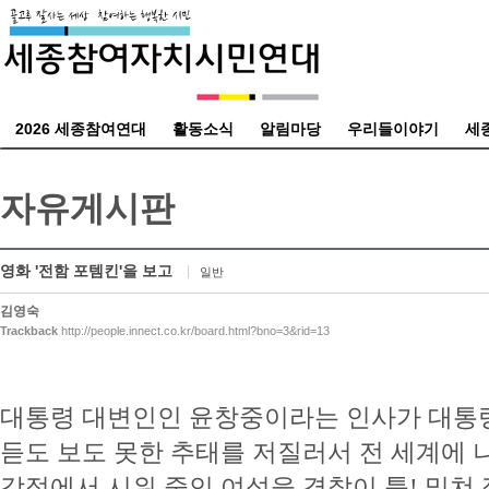
2026 세종참여연대
활동소식
알림마당
우리들이야기
세
자유게시판
영화 '전함 포템킨'을 보고
일반
김영숙
Trackback
http://people.innect.co.kr/board.html?bno=3&rid=13
대통령 대변인인 윤창중이라는 인사가 대통
듣도 보도 못한 추태를 저질러서 전 세계에 나
강정에서 시위 중인 여성을 경찰이 툭! 밀쳐